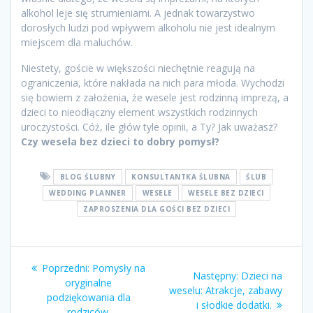
alkohol leje się strumieniami. A jednak towarzystwo
dorosłych ludzi pod wpływem alkoholu nie jest idealnym
miejscem dla maluchów.
Niestety, goście w większości niechętnie reagują na
ograniczenia, które nakłada na nich para młoda. Wychodzi
się bowiem z założenia, że wesele jest rodzinną imprezą, a
dzieci to nieodłączny element wszystkich rodzinnych
uroczystości. Cóż, ile głów tyle opinii, a Ty? Jak uważasz?
Czy wesela bez dzieci to dobry pomysł?
BLOG ŚLUBNY
KONSULTANTKA ŚLUBNA
ŚLUB
WEDDING PLANNER
WESELE
WESELE BEZ DZIECI
ZAPROSZENIA DLA GOŚCI BEZ DZIECI
Nawigacja
Poprzedni
Poprzedni:
Pomysły na
Następny
Następny:
Dzieci na
wpisu
wpis:
oryginalne
wpis:
weselu: Atrakcje, zabawy
podziękowania dla
i słodkie dodatki.
rodziców.