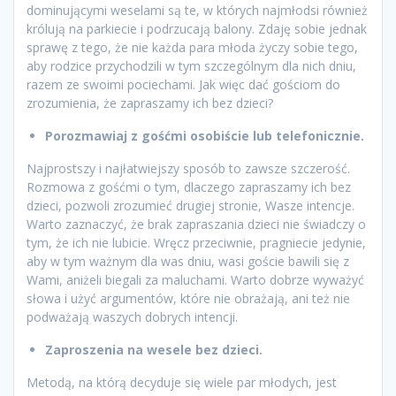
dominującymi weselami są te, w których najmłodsi również
królują na parkiecie i podrzucają balony. Zdaję sobie jednak
sprawę z tego, że nie każda para młoda życzy sobie tego,
aby rodzice przychodzili w tym szczególnym dla nich dniu,
razem ze swoimi pociechami. Jak więc dać gościom do
zrozumienia, że zapraszamy ich bez dzieci?
Porozmawiaj z gośćmi osobiście lub telefonicznie.
Najprostszy i najłatwiejszy sposób to zawsze szczerość.
Rozmowa z gośćmi o tym, dlaczego zapraszamy ich bez
dzieci, pozwoli zrozumieć drugiej stronie, Wasze intencje.
Warto zaznaczyć, że brak zapraszania dzieci nie świadczy o
tym, że ich nie lubicie. Wręcz przeciwnie, pragniecie jedynie,
aby w tym ważnym dla was dniu, wasi goście bawili się z
Wami, aniżeli biegali za maluchami. Warto dobrze wyważyć
słowa i użyć argumentów, które nie obrażają, ani też nie
podważają waszych dobrych intencji.
Zaproszenia na wesele bez dzieci.
Metodą, na którą decyduje się wiele par młodych, jest