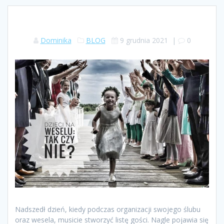
Dominika
BLOG
9 grudnia 2021
|
0
Nadszedł dzień, kiedy podczas organizacji swojego ślubu
oraz wesela, musicie stworzyć listę gości. Nagle pojawia się