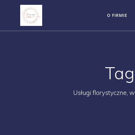
Skip
to
O FIRMIE
content
Tag
Usługi florystyczne, 