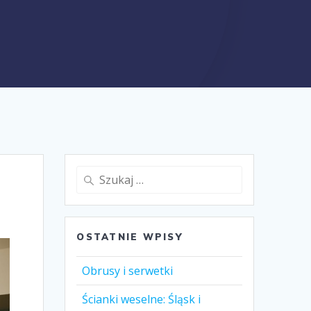
Szukaj:
OSTATNIE WPISY
Obrusy i serwetki
Ścianki weselne: Śląsk i