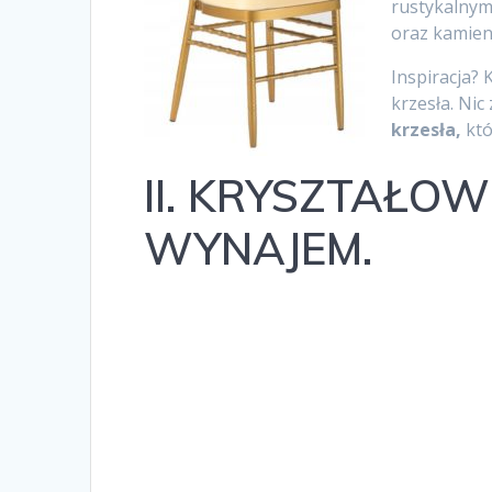
rustykalnym
oraz kamienn
Inspiracja? 
krzesła. Nic
krzesła,
któ
II. KRYSZTAŁOW
WYNAJEM.