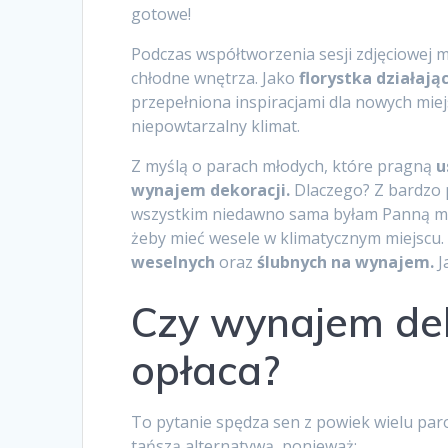
gotowe!
Podczas współtworzenia sesji zdjęciowej 
chłodne wnętrza. Jako
florystka działają
przepełniona inspiracjami dla nowych miej
niepowtarzalny klimat.
Z myślą o parach młodych, które pragną
u
wynajem dekoracji.
Dlaczego? Z bardzo p
wszystkim niedawno sama byłam Panną mł
żeby mieć wesele w klimatycznym miejscu. 
weselnych
oraz
ślubnych na wynajem.
J
Czy wynajem dek
opłaca?
To pytanie spędza sen z powiek wielu paro
tańszą alternatywą, ponieważ: