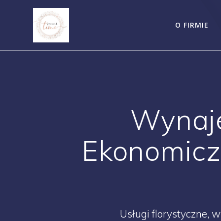
Skip
to
O FIRMIE
content
Wynaje
Ekonomicz
Usługi florystyczne, 