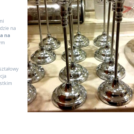
mi
dzie na
ła na
dym
ształowy
cja
ystkim