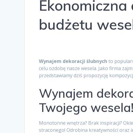
Ekonomiczna 
budżetu wese
Wynajem dekoracji ślubnych Śląsk. Wynaje
Góry, Ruda Śląska.
Wynajem dekoracji ślubnych
to popular
celu ozdobę nasze wesela. Jako firma zajm
przedstawiamy dziś propozycję kompozycj
Wynajem dekoracj
Twojego wesela
Monotonne wnętrza? Brak inspiracji? Okle
straconego! Odrobina kreatywności oraz in