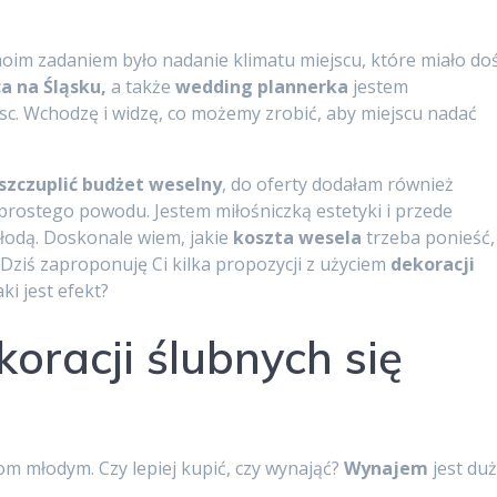
moim zadaniem było nadanie klimatu miejscu, które miało do
ca na Śląsku,
a także
wedding plannerka
jestem
sc. Wchodzę i widzę, co możemy zrobić, aby miejscu nadać
szczuplić budżet weselny
, do oferty dodałam również
rostego powodu. Jestem miłośniczką estetyki i przede
odą. Doskonale wiem, jakie
koszta wesela
trzeba ponieść,
Dziś zaproponuję Ci kilka propozycji z użyciem
dekoracji
aki jest efekt?
oracji ślubnych się
m młodym. Czy lepiej kupić, czy wynająć?
Wynajem
jest du