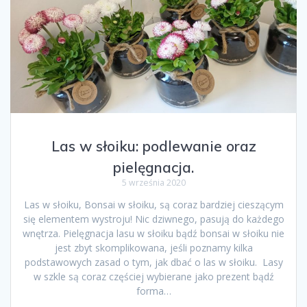
Las w słoiku: podlewanie oraz
pielęgnacja.
5 września 2020
Las w słoiku, Bonsai w słoiku, są coraz bardziej cieszącym
się elementem wystroju! Nic dziwnego, pasują do każdego
wnętrza. Pielęgnacja lasu w słoiku bądź bonsai w słoiku nie
jest zbyt skomplikowana, jeśli poznamy kilka
podstawowych zasad o tym, jak dbać o las w słoiku. Lasy
w szkle są coraz częściej wybierane jako prezent bądź
forma…